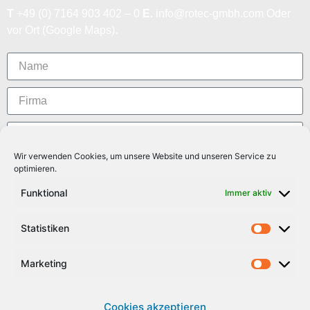
T
+49 (0) 7164 903 402 – 0
E.
info@rotec-gmbh.com
Oder
vor Ort (Google Maps).
Wir verwenden Cookies, um unsere Website und unseren Service zu
optimieren.
Funktional
Immer aktiv
Statistiken
Ich habe die Datenschutzerklärung zur Kenntnis
genommen. Ich stimme zu, dass meien Angaben und Daten
Marketing
zur Beantwortung meiner Anfrage elektronisch erhoben und
gespeichert werden.
Cookies akzeptieren